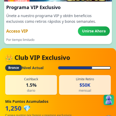
Programa VIP Exclusivo
Únete a nuestro programa VIP y obtén beneficios
exclusivos como retiros rápidos y bonos semanales.
Acceso VIP
Unirse Ahora
Por tiempo limitado
👑 Club VIP Exclusivo
Nivel Actual
Bronce
Cashback
Límite Retiro
1.5%
$50K
diario
mensual
Mis Puntos Acumulados
1,250 💎
Canjea puntos por bonos y premios exclusivos.